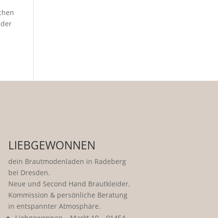
ochen
 der
LIEBGEWONNEN
dein Brautmodenladen in Radeberg
bei Dresden.
Neue und Second Hand Brautkleider,
Kommission & persönliche Beratung
in entspannter Atmosphäre.
Liebgewonnen – Markt 10 – 01454