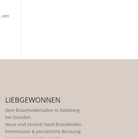
, von
LIEBGEWONNEN
dein Brautmodenladen in Radeberg
bei Dresden.
Neue und Second Hand Brautkleider,
Kommission & persönliche Beratung